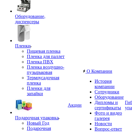
Оборудование,
диспенсеры
Пленки
Пищевая пленка
Пленка для паллет
Пленка ПВХ
Пленка воздушно-
О Компании
пузырьковая
Термоусадочная
История
пленка
компании
Пленки для
Сотрудники
запайки
Оборудование
Дипломы и
Гиб
Акции
сертификаты
упа
Фото и видео
Подарочная упаковка
галерея
Новый Год
Новости
Подарочная
Вопрос-ответ