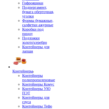
Гофроящики
Подпергамент,
бумага оберточная,
уголки
Формы бумажные,
салфетки ажурные
Коробки под
пиццу
Подложки
золото\серебро
Контейнеры для
лапши
Контейнеры
Контейнеры
полипропиленовые
Контейнеры Комус
Контейнеры УЮ
ПЭТ
Контейнеры для
соуса
Контейнеры Тефо