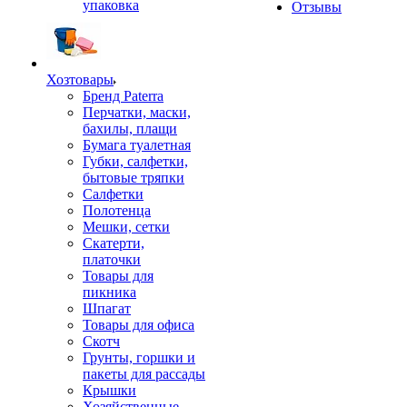
упаковка
Отзывы
Хозтовары
Бренд Paterra
Перчатки, маски,
бахилы, плащи
Бумага туалетная
Губки, салфетки,
бытовые тряпки
Салфетки
Полотенца
Мешки, сетки
Скатерти,
платочки
Товары для
пикника
Шпагат
Товары для офиса
Скотч
Грунты, горшки и
пакеты для рассады
Крышки
Хозяйственные