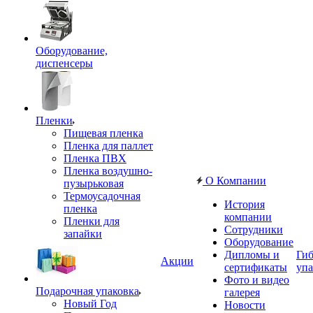
Оборудование,
диспенсеры
Пленки
Пищевая пленка
Пленка для паллет
Пленка ПВХ
Пленка воздушно-
О Компании
пузырьковая
Термоусадочная
История
пленка
компании
Пленки для
Сотрудники
запайки
Оборудование
Дипломы и
Гиб
Акции
сертификаты
упа
Фото и видео
Подарочная упаковка
галерея
Новый Год
Новости