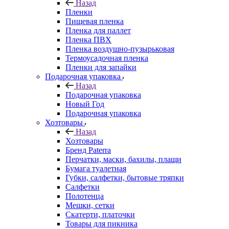
Назад
Пленки
Пищевая пленка
Пленка для паллет
Пленка ПВХ
Пленка воздушно-пузырьковая
Термоусадочная пленка
Пленки для запайки
Подарочная упаковка
Назад
Подарочная упаковка
Новый Год
Подарочная упаковка
Хозтовары
Назад
Хозтовары
Бренд Paterra
Перчатки, маски, бахилы, плащи
Бумага туалетная
Губки, салфетки, бытовые тряпки
Салфетки
Полотенца
Мешки, сетки
Скатерти, платочки
Товары для пикника