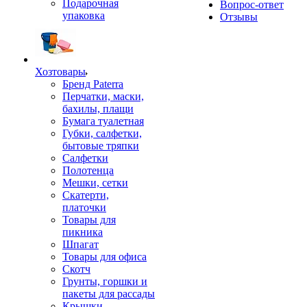
Подарочная
Вопрос-ответ
упаковка
Отзывы
Хозтовары
Бренд Paterra
Перчатки, маски,
бахилы, плащи
Бумага туалетная
Губки, салфетки,
бытовые тряпки
Салфетки
Полотенца
Мешки, сетки
Скатерти,
платочки
Товары для
пикника
Шпагат
Товары для офиса
Скотч
Грунты, горшки и
пакеты для рассады
Крышки