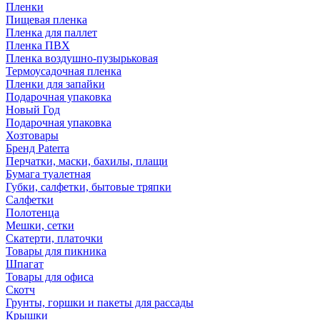
Пленки
Пищевая пленка
Пленка для паллет
Пленка ПВХ
Пленка воздушно-пузырьковая
Термоусадочная пленка
Пленки для запайки
Подарочная упаковка
Новый Год
Подарочная упаковка
Хозтовары
Бренд Paterra
Перчатки, маски, бахилы, плащи
Бумага туалетная
Губки, салфетки, бытовые тряпки
Салфетки
Полотенца
Мешки, сетки
Скатерти, платочки
Товары для пикника
Шпагат
Товары для офиса
Скотч
Грунты, горшки и пакеты для рассады
Крышки