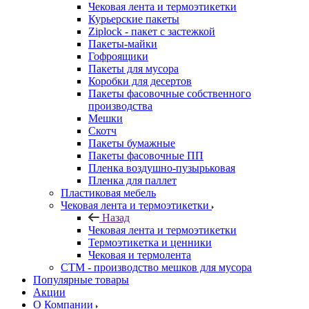
Чековая лента и термоэтикетки
Курьерские пакеты
Ziplock - пакет с застежкой
Пакеты-майки
Гофроящики
Пакеты для мусора
Коробки для десертов
Пакеты фасовочные собственного
производства
Мешки
Скотч
Пакеты бумажные
Пакеты фасовочные ПП
Пленка воздушно-пузырьковая
Пленка для паллет
Пластиковая мебель
Чековая лента и термоэтикетки
Назад
Чековая лента и термоэтикетки
Термоэтикетка и ценники
Чековая и термолента
СТМ - производство мешков для мусора
Популярные товары
Акции
О Компании