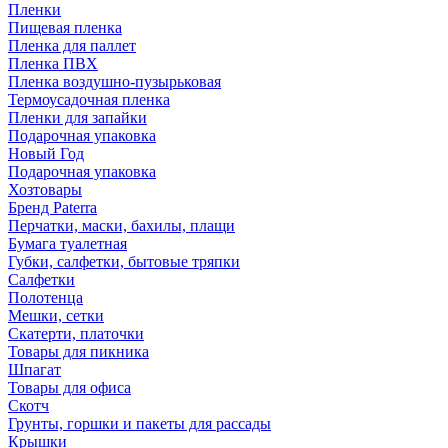
Пленки
Пищевая пленка
Пленка для паллет
Пленка ПВХ
Пленка воздушно-пузырьковая
Термоусадочная пленка
Пленки для запайки
Подарочная упаковка
Новый Год
Подарочная упаковка
Хозтовары
Бренд Paterra
Перчатки, маски, бахилы, плащи
Бумага туалетная
Губки, салфетки, бытовые тряпки
Салфетки
Полотенца
Мешки, сетки
Скатерти, платочки
Товары для пикника
Шпагат
Товары для офиса
Скотч
Грунты, горшки и пакеты для рассады
Крышки