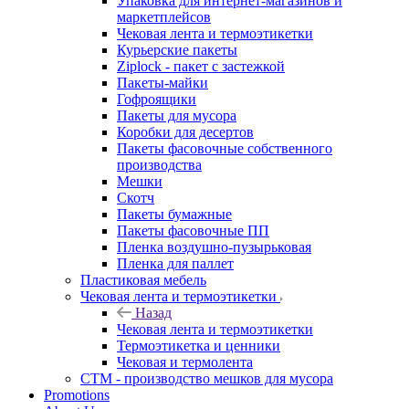
Упаковка для интернет-магазинов и
маркетплейсов
Чековая лента и термоэтикетки
Курьерские пакеты
Ziplock - пакет с застежкой
Пакеты-майки
Гофроящики
Пакеты для мусора
Коробки для десертов
Пакеты фасовочные собственного
производства
Мешки
Скотч
Пакеты бумажные
Пакеты фасовочные ПП
Пленка воздушно-пузырьковая
Пленка для паллет
Пластиковая мебель
Чековая лента и термоэтикетки
Назад
Чековая лента и термоэтикетки
Термоэтикетка и ценники
Чековая и термолента
СТМ - производство мешков для мусора
Promotions