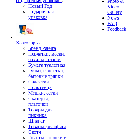
Подарочная упаковка
Photo &
Новый Год
Video
Подарочная
Gallery
упаковка
News
FAQ
Feedback
Хозтовары
Бренд Paterra
Перчатки, маски,
бахилы, плащи
Бумага туалетная
Губки, салфетки,
бытовые тряпки
Салфетки
Полотенца
Мешки, сетки
Скатерти,
платочки
Товары для
пикника
Шпагат
Товары для офиса
Скотч
Грунты, горшки и