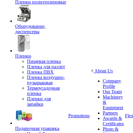
Пленки полиэтиленовые
Оборудование,
диспенсеры
Пленки
Пищевая пленка
Пленка для паллет
About Us
Пленка ПВХ
Пленка воздушно-
Company
пузырьковая
Profile
Термоусадочная
Our Team
пленка
Machinery
Пленки для
&
запайки
Equipment
Partners
Promotions
Flex
Awards &
Certificates
Подарочная упаковка
Photo &