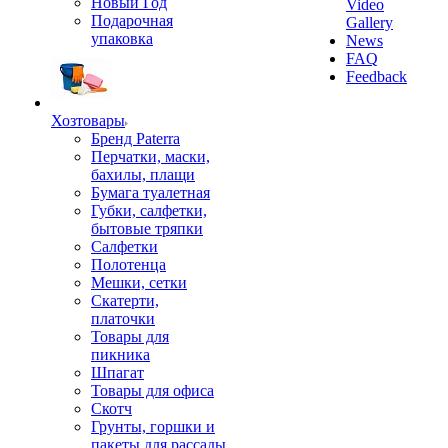
Новый Год
Video
Подарочная
Gallery
упаковка
News
FAQ
Feedback
Хозтовары
Бренд Paterra
Перчатки, маски,
бахилы, плащи
Бумага туалетная
Губки, салфетки,
бытовые тряпки
Салфетки
Полотенца
Мешки, сетки
Скатерти,
платочки
Товары для
пикника
Шпагат
Товары для офиса
Скотч
Грунты, горшки и
пакеты для рассады