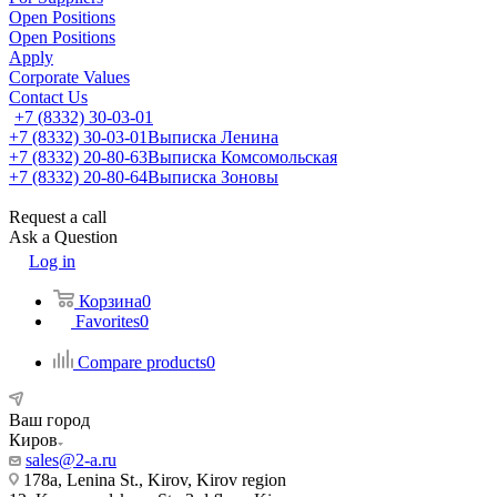
Open Positions
Open Positions
Apply
Corporate Values
Contact Us
+7 (8332) 30-03-01
+7 (8332) 30-03-01
Выписка Ленина
+7 (8332) 20-80-63
Выписка Комсомольская
+7 (8332) 20-80-64
Выписка Зоновы
Request a call
Ask a Question
Log in
Корзина
0
Favorites
0
Compare products
0
Ваш город
Киров
sales@2-a.ru
178a, Lenina St., Kirov, Kirov region