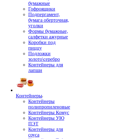
бумажные
Гофроящики
Подпергамент,
бумага оберточная,
уголки
Формы бумажные,
салфетки ажурные
Коробки под
пиццу
Подложки
золото\серебро
Контейнеры для
лапши
Контейнеры
Контейнеры
полипропиленовые
Контейнеры Комус
Контейнеры УЮ
ПЭТ
Контейнеры для
соуса