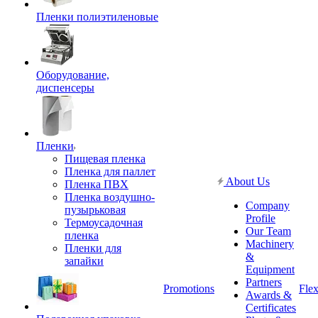
Пленки полиэтиленовые
Оборудование,
диспенсеры
Пленки
Пищевая пленка
Пленка для паллет
About Us
Пленка ПВХ
Пленка воздушно-
Company
пузырьковая
Profile
Термоусадочная
Our Team
пленка
Machinery
Пленки для
&
запайки
Equipment
Partners
Promotions
Flex
Awards &
Certificates