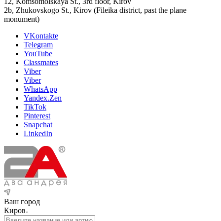
12, Komsomolskaya St., 3rd floor, Kirov
2b, Zhukovskogo St., Kirov (Fileika district, past the plane
monument)
VKontakte
Telegram
YouTube
Classmates
Viber
Viber
WhatsApp
Yandex.Zen
TikTok
Pinterest
Snapchat
LinkedIn
Ваш город
Киров