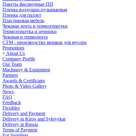
Пакеты фасовочные ПП
Пленка воздушно-пузырьковая
Пленка для паллет
Пластиковая мебель
Чековая лента и термоэтикетки
Термоэтикетка и ценники
Чековая и термолента
СТМ - производство мешков для мусора
Promotions
About Us
Company Profile
Our Team
Machinery & Equipment
Partners
Awards & Certificates
Photo & Video Gallery
News
FAQ
Feedback
Flexibles
Delivery and Payment
Delivery in Kirov and Syktyvkar
Delivery in Russia
Terms of Payment
For Suppliers