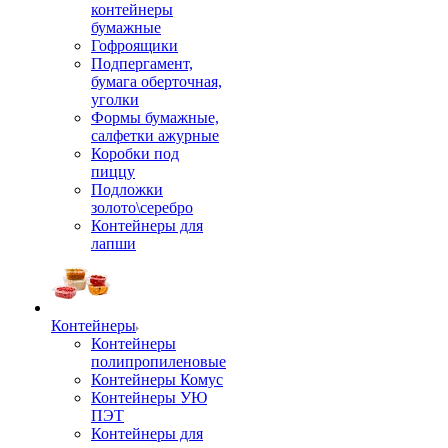
контейнеры
бумажные
Гофроящики
Подпергамент,
бумага оберточная,
уголки
Формы бумажные,
салфетки ажурные
Коробки под
пиццу
Подложки
золото\серебро
Контейнеры для
лапши
Контейнеры
Контейнеры
полипропиленовые
Контейнеры Комус
Контейнеры УЮ
ПЭТ
Контейнеры для