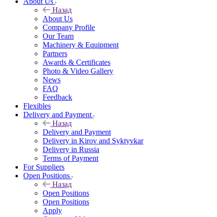
About Us
Назад
About Us
Company Profile
Our Team
Machinery & Equipment
Partners
Awards & Certificates
Photo & Video Gallery
News
FAQ
Feedback
Flexibles
Delivery and Payment
Назад
Delivery and Payment
Delivery in Kirov and Syktyvkar
Delivery in Russia
Terms of Payment
For Suppliers
Open Positions
Назад
Open Positions
Open Positions
Apply