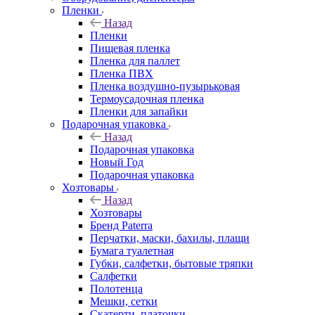
Пленки
Назад
Пленки
Пищевая пленка
Пленка для паллет
Пленка ПВХ
Пленка воздушно-пузырьковая
Термоусадочная пленка
Пленки для запайки
Подарочная упаковка
Назад
Подарочная упаковка
Новый Год
Подарочная упаковка
Хозтовары
Назад
Хозтовары
Бренд Paterra
Перчатки, маски, бахилы, плащи
Бумага туалетная
Губки, салфетки, бытовые тряпки
Салфетки
Полотенца
Мешки, сетки
Скатерти, платочки