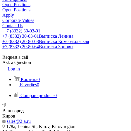
Open Positions
Open Positions
Apply
Corporate Values
Contact Us
+7 (8332) 30-03-01
+7 (8332) 30-03-01
Выписка Ленина
+7 (8332) 20-80-63
Выписка Комсомольская
+7 (8332) 20-80-64
Выписка Зоновы
Request a call
Ask a Question
Log in
Корзина
0
Favorites
0
Compare products
0
Ваш город
Киров
sales@2-a.ru
178a, Lenina St., Kirov, Kirov region