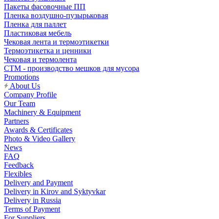
Пакеты фасовочные ПП
Пленка воздушно-пузырьковая
Пленка для паллет
Пластиковая мебель
Чековая лента и термоэтикетки
Термоэтикетка и ценники
Чековая и термолента
СТМ - производство мешков для мусора
Promotions
About Us
Company Profile
Our Team
Machinery & Equipment
Partners
Awards & Certificates
Photo & Video Gallery
News
FAQ
Feedback
Flexibles
Delivery and Payment
Delivery in Kirov and Syktyvkar
Delivery in Russia
Terms of Payment
For Suppliers