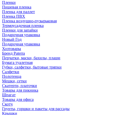
Пленки
Пищевая пленка
Пленка для паллет
Пленка ПВХ
Пленка воздушно-пузырьковая
Термоусадочная пленка
Пленки для запайки
Подарочная упаковка
Новый Год
Подарочная упаковка
Хозтовары
Бренд Paterra
Перчатки, маски, бахилы, плащи
Бумага туалетная
Губки, салфетки, бытовые тряпки
Салфетки
Полотенца
Мешки, сетки
Скатерти, платочки
Товары для пикника
Шпагат
Товары для офиса
Скотч
Грунты, горшки и пакеты для рассады
Крышки