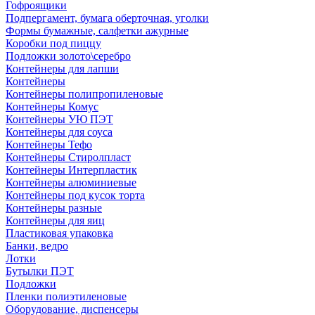
Гофроящики
Подпергамент, бумага оберточная, уголки
Формы бумажные, салфетки ажурные
Коробки под пиццу
Подложки золото\серебро
Контейнеры для лапши
Контейнеры
Контейнеры полипропиленовые
Контейнеры Комус
Контейнеры УЮ ПЭТ
Контейнеры для соуса
Контейнеры Тефо
Контейнеры Стиролпласт
Контейнеры Интерпластик
Контейнеры алюминиевые
Контейнеры под кусок торта
Контейнеры разные
Контейнеры для яиц
Пластиковая упаковка
Банки, ведро
Лотки
Бутылки ПЭТ
Подложки
Пленки полиэтиленовые
Оборудование, диспенсеры