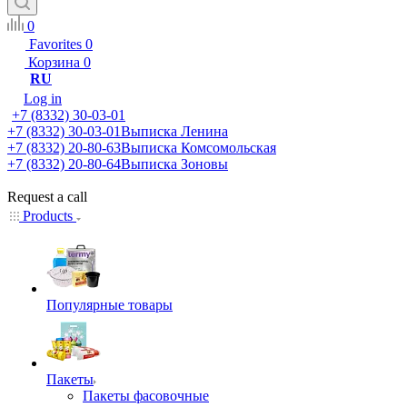
0
Favorites
0
Корзина
0
RU
Log in
+7 (8332) 30-03-01
+7 (8332) 30-03-01
Выписка Ленина
+7 (8332) 20-80-63
Выписка Комсомольская
+7 (8332) 20-80-64
Выписка Зоновы
Request a call
Products
Популярные товары
Пакеты
Пакеты фасовочные