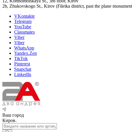
12, Komsomolskaya St., 3rd floor, Kirov
2b, Zhukovskogo St., Kirov (Fileika district, past the plane monument
VKontakte
Telegram
YouTube
Classmates
Viber
Viber
WhatsApp
Yandex.Zen
TikTok
Pinterest
Snapchat
LinkedIn
Ваш город
Киров