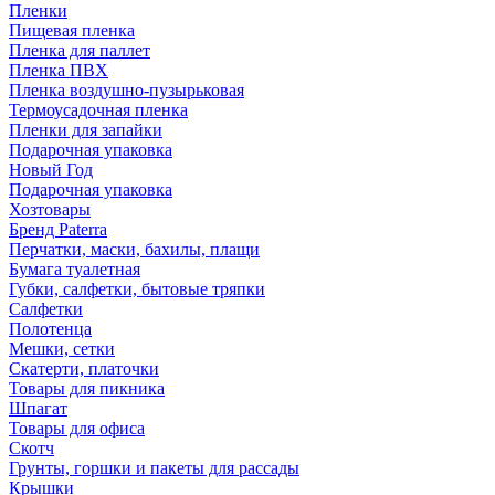
Пленки
Пищевая пленка
Пленка для паллет
Пленка ПВХ
Пленка воздушно-пузырьковая
Термоусадочная пленка
Пленки для запайки
Подарочная упаковка
Новый Год
Подарочная упаковка
Хозтовары
Бренд Paterra
Перчатки, маски, бахилы, плащи
Бумага туалетная
Губки, салфетки, бытовые тряпки
Салфетки
Полотенца
Мешки, сетки
Скатерти, платочки
Товары для пикника
Шпагат
Товары для офиса
Скотч
Грунты, горшки и пакеты для рассады
Крышки