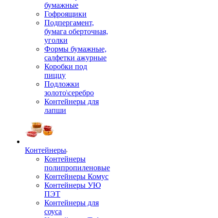
бумажные
Гофроящики
Подпергамент,
бумага оберточная,
уголки
Формы бумажные,
салфетки ажурные
Коробки под
пиццу
Подложки
золото\серебро
Контейнеры для
лапши
Контейнеры
Контейнеры
полипропиленовые
Контейнеры Комус
Контейнеры УЮ
ПЭТ
Контейнеры для
соуса