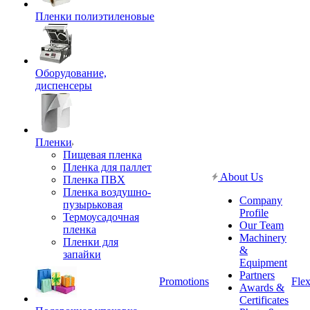
Пленки полиэтиленовые
Оборудование,
диспенсеры
Пленки
Пищевая пленка
Пленка для паллет
About Us
Пленка ПВХ
Пленка воздушно-
Company
пузырьковая
Profile
Термоусадочная
Our Team
пленка
Machinery
Пленки для
&
запайки
Equipment
Partners
Promotions
Flex
Awards &
Certificates