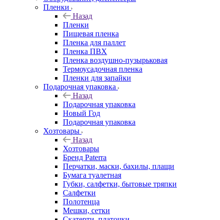
Пленки
Назад
Пленки
Пищевая пленка
Пленка для паллет
Пленка ПВХ
Пленка воздушно-пузырьковая
Термоусадочная пленка
Пленки для запайки
Подарочная упаковка
Назад
Подарочная упаковка
Новый Год
Подарочная упаковка
Хозтовары
Назад
Хозтовары
Бренд Paterra
Перчатки, маски, бахилы, плащи
Бумага туалетная
Губки, салфетки, бытовые тряпки
Салфетки
Полотенца
Мешки, сетки
Скатерти, платочки