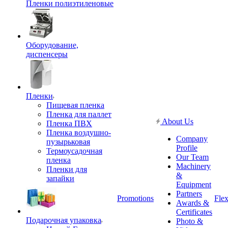
Пленки полиэтиленовые
Оборудование,
диспенсеры
Пленки
Пищевая пленка
Пленка для паллет
About Us
Пленка ПВХ
Пленка воздушно-
Company
пузырьковая
Profile
Термоусадочная
Our Team
пленка
Machinery
Пленки для
&
запайки
Equipment
Partners
Promotions
Flex
Awards &
Certificates
Подарочная упаковка
Photo &