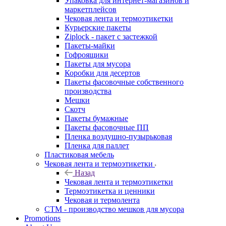
Упаковка для интернет-магазинов и
маркетплейсов
Чековая лента и термоэтикетки
Курьерские пакеты
Ziplock - пакет с застежкой
Пакеты-майки
Гофроящики
Пакеты для мусора
Коробки для десертов
Пакеты фасовочные собственного
производства
Мешки
Скотч
Пакеты бумажные
Пакеты фасовочные ПП
Пленка воздушно-пузырьковая
Пленка для паллет
Пластиковая мебель
Чековая лента и термоэтикетки
Назад
Чековая лента и термоэтикетки
Термоэтикетка и ценники
Чековая и термолента
СТМ - производство мешков для мусора
Promotions