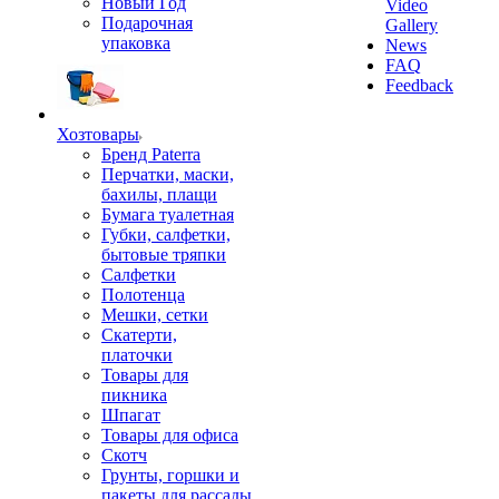
Новый Год
Video
Подарочная
Gallery
упаковка
News
FAQ
Feedback
Хозтовары
Бренд Paterra
Перчатки, маски,
бахилы, плащи
Бумага туалетная
Губки, салфетки,
бытовые тряпки
Салфетки
Полотенца
Мешки, сетки
Скатерти,
платочки
Товары для
пикника
Шпагат
Товары для офиса
Скотч
Грунты, горшки и
пакеты для рассады