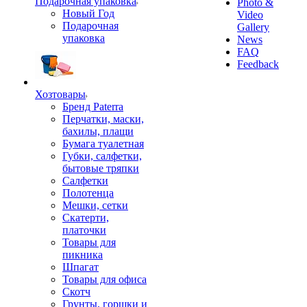
Подарочная упаковка
Photo &
Новый Год
Video
Подарочная
Gallery
упаковка
News
FAQ
Feedback
Хозтовары
Бренд Paterra
Перчатки, маски,
бахилы, плащи
Бумага туалетная
Губки, салфетки,
бытовые тряпки
Салфетки
Полотенца
Мешки, сетки
Скатерти,
платочки
Товары для
пикника
Шпагат
Товары для офиса
Скотч
Грунты, горшки и