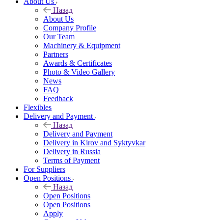
About Us
Назад
About Us
Company Profile
Our Team
Machinery & Equipment
Partners
Awards & Certificates
Photo & Video Gallery
News
FAQ
Feedback
Flexibles
Delivery and Payment
Назад
Delivery and Payment
Delivery in Kirov and Syktyvkar
Delivery in Russia
Terms of Payment
For Suppliers
Open Positions
Назад
Open Positions
Open Positions
Apply