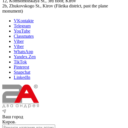
12, Komsomolskaya St., 3rd floor, Kirov
2b, Zhukovskogo St., Kirov (Fileika district, past the plane
monument)
VKontakte
Telegram
YouTube
Classmates
Viber
Viber
WhatsApp
Yandex.Zen
TikTok
Pinterest
Snapchat
LinkedIn
Ваш город
Киров