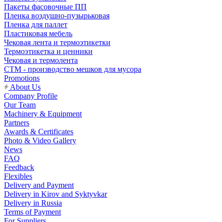
Пакеты фасовочные ПП
Пленка воздушно-пузырьковая
Пленка для паллет
Пластиковая мебель
Чековая лента и термоэтикетки
Термоэтикетка и ценники
Чековая и термолента
СТМ - производство мешков для мусора
Promotions
About Us
Company Profile
Our Team
Machinery & Equipment
Partners
Awards & Certificates
Photo & Video Gallery
News
FAQ
Feedback
Flexibles
Delivery and Payment
Delivery in Kirov and Syktyvkar
Delivery in Russia
Terms of Payment
For Suppliers