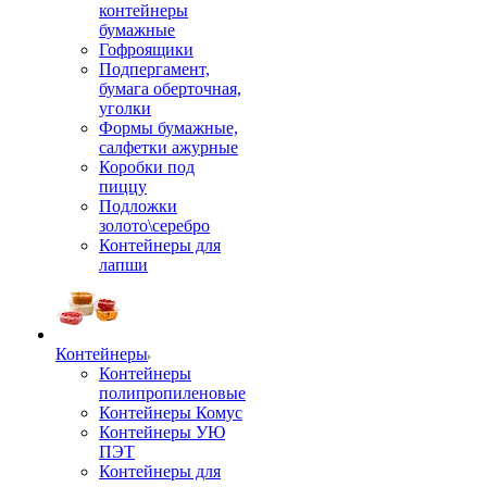
контейнеры
бумажные
Гофроящики
Подпергамент,
бумага оберточная,
уголки
Формы бумажные,
салфетки ажурные
Коробки под
пиццу
Подложки
золото\серебро
Контейнеры для
лапши
Контейнеры
Контейнеры
полипропиленовые
Контейнеры Комус
Контейнеры УЮ
ПЭТ
Контейнеры для