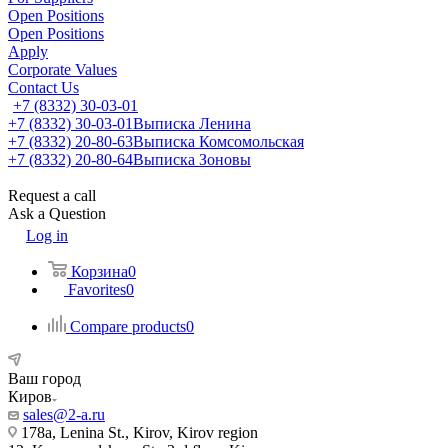
Open Positions
Open Positions
Apply
Corporate Values
Contact Us
+7 (8332) 30-03-01
+7 (8332) 30-03-01
Выписка Ленина
+7 (8332) 20-80-63
Выписка Комсомольская
+7 (8332) 20-80-64
Выписка Зоновы
Request a call
Ask a Question
Log in
Корзина
0
Favorites
0
Compare products
0
Ваш город
Киров
sales@2-a.ru
178a, Lenina St., Kirov, Kirov region