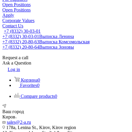
Open Positions
Open Positions
Apply
Corporate Values
Contact Us
+7 (8332) 30-03-01
+7 (8332) 30-03-01
Выписка Ленина
+7 (8332) 20-80-63
Выписка Комсомольская
+7 (8332) 20-80-64
Выписка Зоновы
Request a call
Ask a Question
Log in
Корзина
0
Favorites
0
Compare products
0
Ваш город
Киров
sales@2-a.ru
178a, Lenina St., Kirov, Kirov region