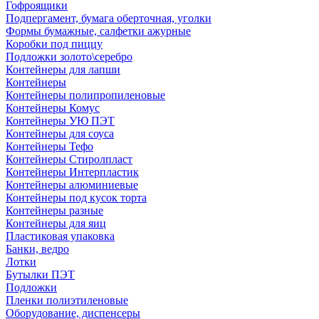
Гофроящики
Подпергамент, бумага оберточная, уголки
Формы бумажные, салфетки ажурные
Коробки под пиццу
Подложки золото\серебро
Контейнеры для лапши
Контейнеры
Контейнеры полипропиленовые
Контейнеры Комус
Контейнеры УЮ ПЭТ
Контейнеры для соуса
Контейнеры Тефо
Контейнеры Стиролпласт
Контейнеры Интерпластик
Контейнеры алюминиевые
Контейнеры под кусок торта
Контейнеры разные
Контейнеры для яиц
Пластиковая упаковка
Банки, ведро
Лотки
Бутылки ПЭТ
Подложки
Пленки полиэтиленовые
Оборудование, диспенсеры