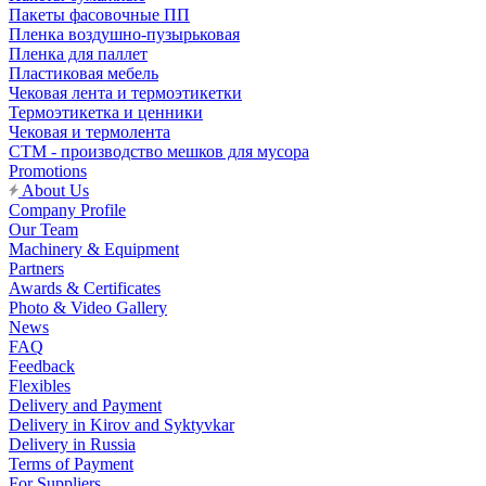
Пакеты фасовочные ПП
Пленка воздушно-пузырьковая
Пленка для паллет
Пластиковая мебель
Чековая лента и термоэтикетки
Термоэтикетка и ценники
Чековая и термолента
СТМ - производство мешков для мусора
Promotions
About Us
Company Profile
Our Team
Machinery & Equipment
Partners
Awards & Certificates
Photo & Video Gallery
News
FAQ
Feedback
Flexibles
Delivery and Payment
Delivery in Kirov and Syktyvkar
Delivery in Russia
Terms of Payment
For Suppliers