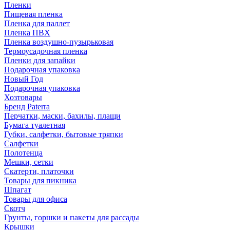
Пленки
Пищевая пленка
Пленка для паллет
Пленка ПВХ
Пленка воздушно-пузырьковая
Термоусадочная пленка
Пленки для запайки
Подарочная упаковка
Новый Год
Подарочная упаковка
Хозтовары
Бренд Paterra
Перчатки, маски, бахилы, плащи
Бумага туалетная
Губки, салфетки, бытовые тряпки
Салфетки
Полотенца
Мешки, сетки
Скатерти, платочки
Товары для пикника
Шпагат
Товары для офиса
Скотч
Грунты, горшки и пакеты для рассады
Крышки