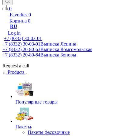
0
Favorites
0
Корзина
0
RU
Log in
+7 (8332) 30-03-01
+7 (8332) 30-03-01
Выписка Ленина
+7 (8332) 20-80-63
Выписка Комсомольская
+7 (8332) 20-80-64
Выписка Зоновы
Request a call
Products
Популярные товары
Пакеты
Пакеты фасовочные