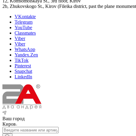
12, Komsomolskaya St., 3rd floor, Kirov
2b, Zhukovskogo St., Kirov (Fileika district, past the plane monument
VKontakte
Telegram
YouTube
Classmates
Viber
Viber
WhatsApp
Yandex.Zen
TikTok
Pinterest
Snapchat
LinkedIn
Ваш город
Киров