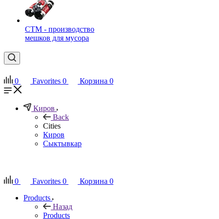
СТМ - производство
мешков для мусора
0
Favorites
0
Корзина
0
Киров
Back
Cities
Киров
Сыктывкар
RU
0
Favorites
0
Корзина
0
Products
Назад
Products