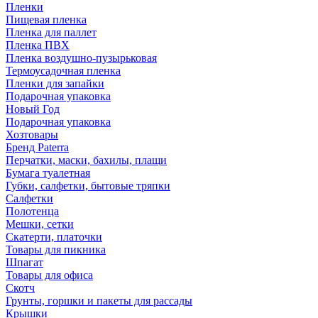
Пленки
Пищевая пленка
Пленка для паллет
Пленка ПВХ
Пленка воздушно-пузырьковая
Термоусадочная пленка
Пленки для запайки
Подарочная упаковка
Новый Год
Подарочная упаковка
Хозтовары
Бренд Paterra
Перчатки, маски, бахилы, плащи
Бумага туалетная
Губки, салфетки, бытовые тряпки
Салфетки
Полотенца
Мешки, сетки
Скатерти, платочки
Товары для пикника
Шпагат
Товары для офиса
Скотч
Грунты, горшки и пакеты для рассады
Крышки