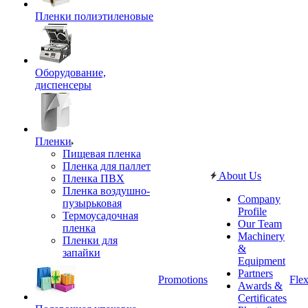
Пленки полиэтиленовые
Оборудование,
диспенсеры
Пленки
Пищевая пленка
Пленка для паллет
About Us
Пленка ПВХ
Пленка воздушно-
Company
пузырьковая
Profile
Термоусадочная
Our Team
пленка
Machinery
Пленки для
&
запайки
Equipment
Partners
Promotions
Flex
Awards &
Certificates