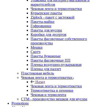
Упаковка для интернет-магазинов и
маркетплейсов
Чековая лента и термоэтикетки
Курьерские пакеты
Ziplock - пакет с застежкой
Пакеты-майки
Гофроящики
Пакеты для мусора
Коробки для десертов
Пакеты фасовочные собственного
производства
Мешки
Скотч
Пакеты бумажные
Пакеты фасовочные ПП
Пленка воздушно-пузырьковая
Пленка для паллет
Пластиковая мебель
Чековая лента и термоэтикетки
Назад
Чековая лента и термоэтикетки
Термоэтикетка и ценники
Чековая и термолента
СТМ - производство мешков для мусора
Promotions