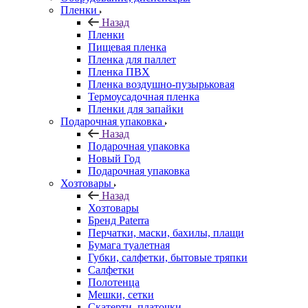
Пленки
Назад
Пленки
Пищевая пленка
Пленка для паллет
Пленка ПВХ
Пленка воздушно-пузырьковая
Термоусадочная пленка
Пленки для запайки
Подарочная упаковка
Назад
Подарочная упаковка
Новый Год
Подарочная упаковка
Хозтовары
Назад
Хозтовары
Бренд Paterra
Перчатки, маски, бахилы, плащи
Бумага туалетная
Губки, салфетки, бытовые тряпки
Салфетки
Полотенца
Мешки, сетки
Скатерти, платочки