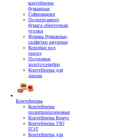
контейнеры
бумажные
Гофроящики
Подпергамент,
бумага оберточная,
уголки
Формы бумажные,
салфетки ажурные
Коробки под
пиццу
Подложки
золото\серебро
Контейнеры для
лапши
Контейнеры
Контейнеры
полипропиленовые
Контейнеры Комус
Контейнеры УЮ
ПЭТ
Контейнеры для