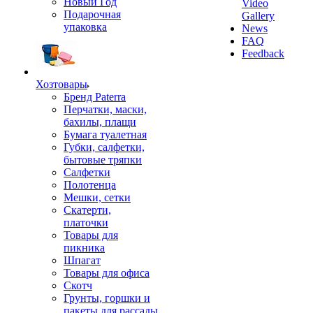
Новый Год
Video
Подарочная
Gallery
упаковка
News
FAQ
Feedback
Хозтовары
Бренд Paterra
Перчатки, маски,
бахилы, плащи
Бумага туалетная
Губки, салфетки,
бытовые тряпки
Салфетки
Полотенца
Мешки, сетки
Скатерти,
платочки
Товары для
пикника
Шпагат
Товары для офиса
Скотч
Грунты, горшки и
пакеты для рассады