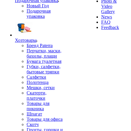
Подарочная упаковка
Photo &
Новый Год
Video
Подарочная
Gallery
упаковка
News
FAQ
Feedback
Хозтовары
Бренд Paterra
Перчатки, маски,
бахилы, плащи
Бумага туалетная
Губки, салфетки,
бытовые тряпки
Салфетки
Полотенца
Мешки, сетки
Скатерти,
платочки
Товары для
пикника
Шпагат
Товары для офиса
Скотч
Грунты, горшки и