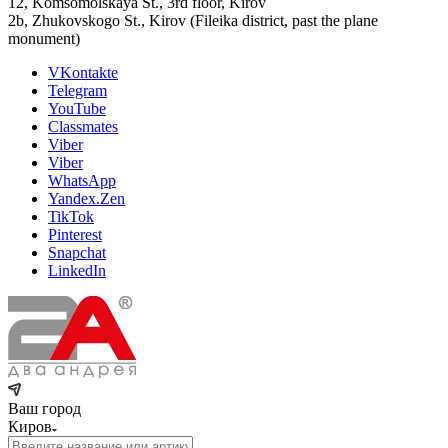
12, Komsomolskaya St., 3rd floor, Kirov
2b, Zhukovskogo St., Kirov (Fileika district, past the plane
monument)
VKontakte
Telegram
YouTube
Classmates
Viber
Viber
WhatsApp
Yandex.Zen
TikTok
Pinterest
Snapchat
LinkedIn
Ваш город
Киров