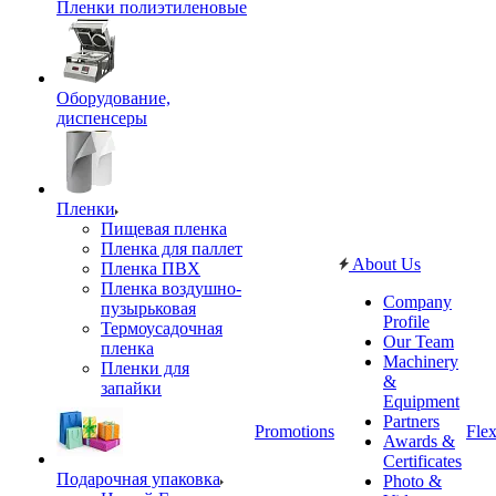
Пленки полиэтиленовые
Оборудование,
диспенсеры
Пленки
Пищевая пленка
Пленка для паллет
About Us
Пленка ПВХ
Пленка воздушно-
Company
пузырьковая
Profile
Термоусадочная
Our Team
пленка
Machinery
Пленки для
&
запайки
Equipment
Partners
Promotions
Flex
Awards &
Certificates
Подарочная упаковка
Photo &