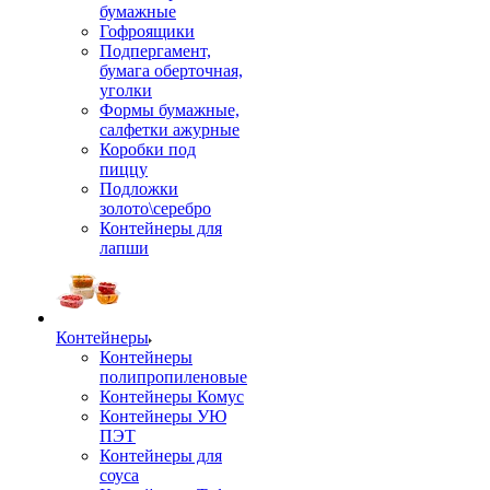
бумажные
Гофроящики
Подпергамент,
бумага оберточная,
уголки
Формы бумажные,
салфетки ажурные
Коробки под
пиццу
Подложки
золото\серебро
Контейнеры для
лапши
Контейнеры
Контейнеры
полипропиленовые
Контейнеры Комус
Контейнеры УЮ
ПЭТ
Контейнеры для
соуса