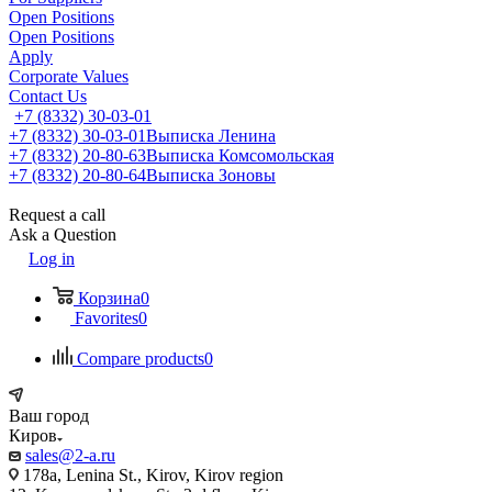
Open Positions
Open Positions
Apply
Corporate Values
Contact Us
+7 (8332) 30-03-01
+7 (8332) 30-03-01
Выписка Ленина
+7 (8332) 20-80-63
Выписка Комсомольская
+7 (8332) 20-80-64
Выписка Зоновы
Request a call
Ask a Question
Log in
Корзина
0
Favorites
0
Compare products
0
Ваш город
Киров
sales@2-a.ru
178a, Lenina St., Kirov, Kirov region