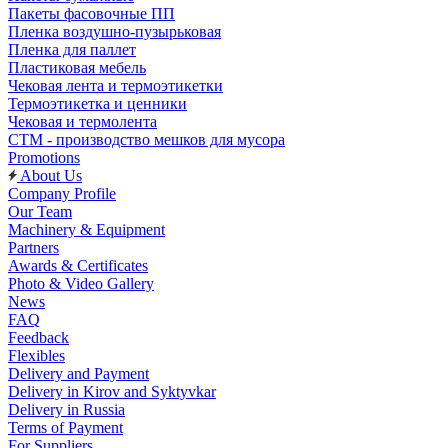
Пакеты фасовочные ПП
Пленка воздушно-пузырьковая
Пленка для паллет
Пластиковая мебель
Чековая лента и термоэтикетки
Термоэтикетка и ценники
Чековая и термолента
СТМ - производство мешков для мусора
Promotions
About Us
Company Profile
Our Team
Machinery & Equipment
Partners
Awards & Certificates
Photo & Video Gallery
News
FAQ
Feedback
Flexibles
Delivery and Payment
Delivery in Kirov and Syktyvkar
Delivery in Russia
Terms of Payment
For Suppliers