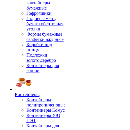
контейнеры
бумажные
Гофроящики
Подпергамент,
бумага оберточная,
уголки
Формы бумажные,
салфетки ажурные
Коробки под
пиццу
Подложки
золото\серебро
Контейнеры для
лапши
Контейнеры
Контейнеры
полипропиленовые
Контейнеры Комус
Контейнеры УЮ
ПЭТ
Контейнеры для