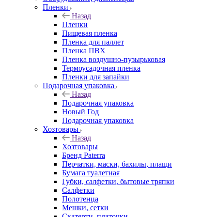
Пленки
Назад
Пленки
Пищевая пленка
Пленка для паллет
Пленка ПВХ
Пленка воздушно-пузырьковая
Термоусадочная пленка
Пленки для запайки
Подарочная упаковка
Назад
Подарочная упаковка
Новый Год
Подарочная упаковка
Хозтовары
Назад
Хозтовары
Бренд Paterra
Перчатки, маски, бахилы, плащи
Бумага туалетная
Губки, салфетки, бытовые тряпки
Салфетки
Полотенца
Мешки, сетки
Скатерти, платочки