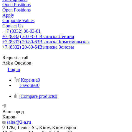
Open Positions
Open Positions
Apply
Corporate Values
Contact Us
+7 (8332) 30-03-01
+7 (8332) 30-03-01
Выписка Ленина
+7 (8332) 20-80-63
Выписка Комсомольская
+7 (8332) 20-80-64
Выписка Зоновы
Request a call
Ask a Question
Log in
Корзина
0
Favorites
0
Compare products
0
Ваш город
Киров
sales@2-a.ru
178a, Lenina St., Kirov, Kirov region