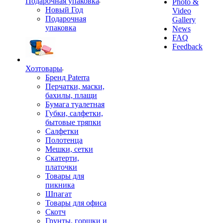
Подарочная упаковка
Photo &
Новый Год
Video
Подарочная
Gallery
упаковка
News
FAQ
Feedback
Хозтовары
Бренд Paterra
Перчатки, маски,
бахилы, плащи
Бумага туалетная
Губки, салфетки,
бытовые тряпки
Салфетки
Полотенца
Мешки, сетки
Скатерти,
платочки
Товары для
пикника
Шпагат
Товары для офиса
Скотч
Грунты, горшки и