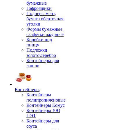
бумажные
Гофроящики
Подпергамент,
бумага оберточная,
уголки
Формы бумажные,
салфетки ажурные
Коробки под
пиццу
Подложки
золото\серебро
Контейнеры для
лапши
Контейнеры
Контейнеры
полипропиленовые
Контейнеры Комус
Контейнеры УЮ
ПЭТ
Контейнеры для
соуса