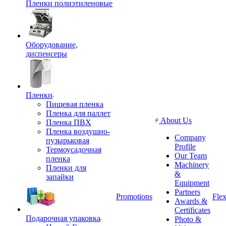
Пленки полиэтиленовые
Оборудование,
диспенсеры
Пленки
Пищевая пленка
Пленка для паллет
About Us
Пленка ПВХ
Пленка воздушно-
Company
пузырьковая
Profile
Термоусадочная
Our Team
пленка
Machinery
Пленки для
&
запайки
Equipment
Partners
Promotions
Flex
Awards &
Certificates
Подарочная упаковка
Photo &