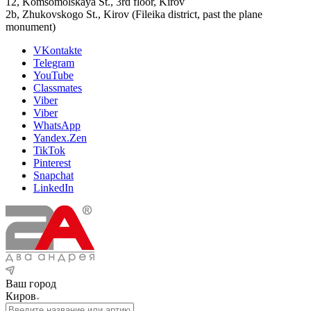
12, Komsomolskaya St., 3rd floor, Kirov
2b, Zhukovskogo St., Kirov (Fileika district, past the plane
monument)
VKontakte
Telegram
YouTube
Classmates
Viber
Viber
WhatsApp
Yandex.Zen
TikTok
Pinterest
Snapchat
LinkedIn
Ваш город
Киров