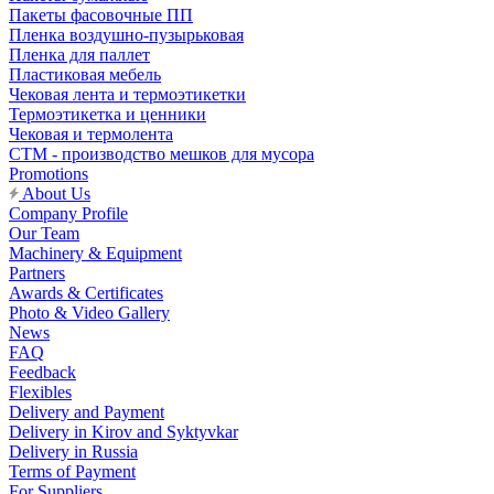
Пакеты фасовочные ПП
Пленка воздушно-пузырьковая
Пленка для паллет
Пластиковая мебель
Чековая лента и термоэтикетки
Термоэтикетка и ценники
Чековая и термолента
СТМ - производство мешков для мусора
Promotions
About Us
Company Profile
Our Team
Machinery & Equipment
Partners
Awards & Certificates
Photo & Video Gallery
News
FAQ
Feedback
Flexibles
Delivery and Payment
Delivery in Kirov and Syktyvkar
Delivery in Russia
Terms of Payment
For Suppliers