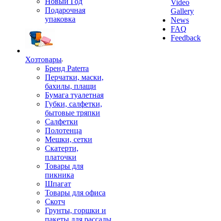
Новый Год
Video
Подарочная
Gallery
упаковка
News
FAQ
Feedback
Хозтовары
Бренд Paterra
Перчатки, маски,
бахилы, плащи
Бумага туалетная
Губки, салфетки,
бытовые тряпки
Салфетки
Полотенца
Мешки, сетки
Скатерти,
платочки
Товары для
пикника
Шпагат
Товары для офиса
Скотч
Грунты, горшки и
пакеты для рассады