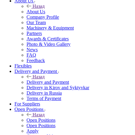
About Us
Назад
About Us
Company Profile
Our Team
Machinery & Equipment
Partners
Awards & Certificates
Photo & Video Gallery
News
FAQ
Feedback
Flexibles
Delivery and Payment
Назад
Delivery and Payment
Delivery in Kirov and Syktyvkar
Delivery in Russia
Terms of Payment
For Suppliers
Open Positions
Назад
Open Positions
Open Positions
Apply