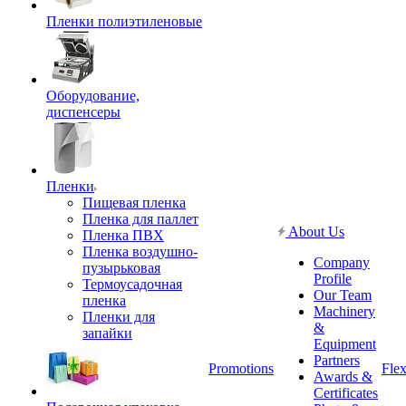
Пленки полиэтиленовые
Оборудование,
диспенсеры
Пленки
Пищевая пленка
Пленка для паллет
About Us
Пленка ПВХ
Пленка воздушно-
Company
пузырьковая
Profile
Термоусадочная
Our Team
пленка
Machinery
Пленки для
&
запайки
Equipment
Partners
Promotions
Flex
Awards &
Certificates