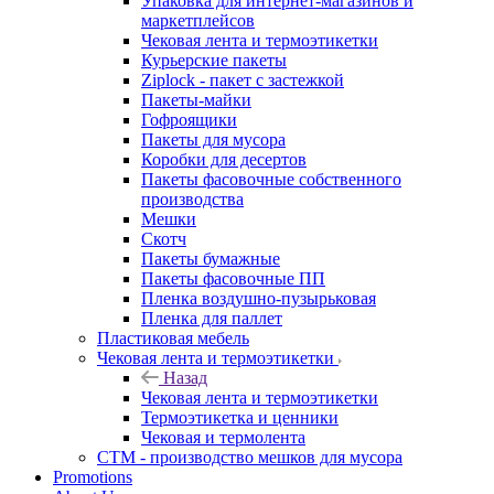
Упаковка для интернет-магазинов и
маркетплейсов
Чековая лента и термоэтикетки
Курьерские пакеты
Ziplock - пакет с застежкой
Пакеты-майки
Гофроящики
Пакеты для мусора
Коробки для десертов
Пакеты фасовочные собственного
производства
Мешки
Скотч
Пакеты бумажные
Пакеты фасовочные ПП
Пленка воздушно-пузырьковая
Пленка для паллет
Пластиковая мебель
Чековая лента и термоэтикетки
Назад
Чековая лента и термоэтикетки
Термоэтикетка и ценники
Чековая и термолента
СТМ - производство мешков для мусора
Promotions