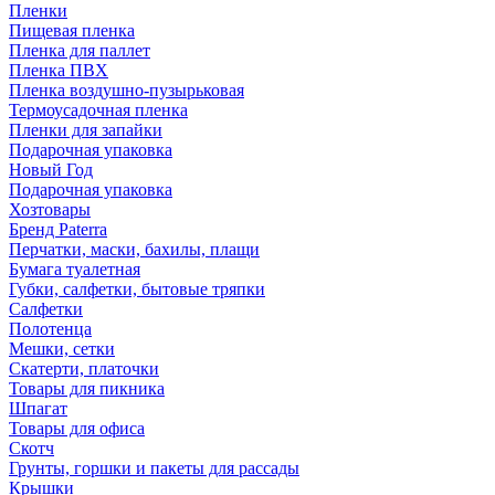
Пленки
Пищевая пленка
Пленка для паллет
Пленка ПВХ
Пленка воздушно-пузырьковая
Термоусадочная пленка
Пленки для запайки
Подарочная упаковка
Новый Год
Подарочная упаковка
Хозтовары
Бренд Paterra
Перчатки, маски, бахилы, плащи
Бумага туалетная
Губки, салфетки, бытовые тряпки
Салфетки
Полотенца
Мешки, сетки
Скатерти, платочки
Товары для пикника
Шпагат
Товары для офиса
Скотч
Грунты, горшки и пакеты для рассады
Крышки