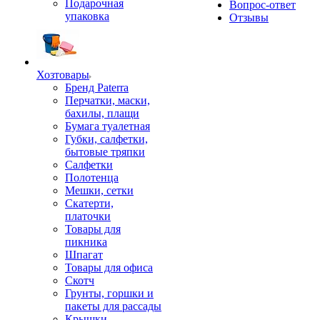
Подарочная
Вопрос-ответ
упаковка
Отзывы
Хозтовары
Бренд Paterra
Перчатки, маски,
бахилы, плащи
Бумага туалетная
Губки, салфетки,
бытовые тряпки
Салфетки
Полотенца
Мешки, сетки
Скатерти,
платочки
Товары для
пикника
Шпагат
Товары для офиса
Скотч
Грунты, горшки и
пакеты для рассады
Крышки