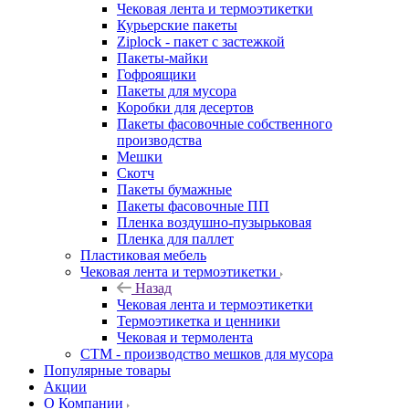
Чековая лента и термоэтикетки
Курьерские пакеты
Ziplock - пакет с застежкой
Пакеты-майки
Гофроящики
Пакеты для мусора
Коробки для десертов
Пакеты фасовочные собственного
производства
Мешки
Скотч
Пакеты бумажные
Пакеты фасовочные ПП
Пленка воздушно-пузырьковая
Пленка для паллет
Пластиковая мебель
Чековая лента и термоэтикетки
Назад
Чековая лента и термоэтикетки
Термоэтикетка и ценники
Чековая и термолента
СТМ - производство мешков для мусора
Популярные товары
Акции
О Компании