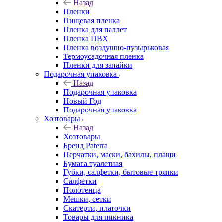
Назад
Пленки
Пищевая пленка
Пленка для паллет
Пленка ПВХ
Пленка воздушно-пузырьковая
Термоусадочная пленка
Пленки для запайки
Подарочная упаковка
Назад
Подарочная упаковка
Новый Год
Подарочная упаковка
Хозтовары
Назад
Хозтовары
Бренд Paterra
Перчатки, маски, бахилы, плащи
Бумага туалетная
Губки, салфетки, бытовые тряпки
Салфетки
Полотенца
Мешки, сетки
Скатерти, платочки
Товары для пикника