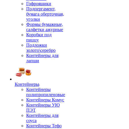
Гофроящики
Подпергамент,
бумага оберточная,
уголки
Формы бумажные,
салфетки ажурные
Коробки под
пиццу
Подложки
золото\серебро
Контейнеры для
лапши
Контейнеры
Контейнеры
полипропиленовые
Контейнеры Комус
Контейнеры УЮ
ПЭТ
Контейнеры для
соуса
Контейнеры Тефо