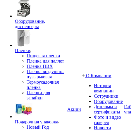
Оборудование,
диспенсеры
Пленки
Пищевая пленка
Пленка для паллет
Пленка ПВХ
Пленка воздушно-
О Компании
пузырьковая
Термоусадочная
История
пленка
компании
Пленки для
Сотрудники
запайки
Оборудование
Дипломы и
Гиб
Акции
сертификаты
упа
Фото и видео
Подарочная упаковка
галерея
Новый Год
Новости