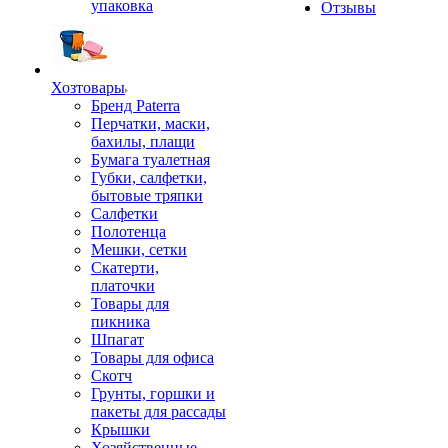
упаковка
Отзывы
Хозтовары
Бренд Paterra
Перчатки, маски,
бахилы, плащи
Бумага туалетная
Губки, салфетки,
бытовые тряпки
Салфетки
Полотенца
Мешки, сетки
Скатерти,
платочки
Товары для
пикника
Шпагат
Товары для офиса
Скотч
Грунты, горшки и
пакеты для рассады
Крышки
Хозяйственные