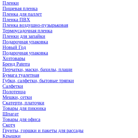
Пленки
Пищевая пленка
Пленка для паллет
Пленка ПВХ
Пленка воздушно-пузырьковая
Термоусадочная пленка
Пленки для запайки
Подарочная упаковка
Новый Год
Подарочная упаковка
Хозтовары
Бренд Paterra
Перчатки, маски, бахилы, плащи
Бумага туалетная
Губки, салфетки, бытовые тряпки
Салфетки
Полотенца
Мешки, сетки
Скатерти, платочки
Товары для пикника
Шпагат
Товары для офиса
Скотч
Грунты, горшки и пакеты для рассады
Крышки