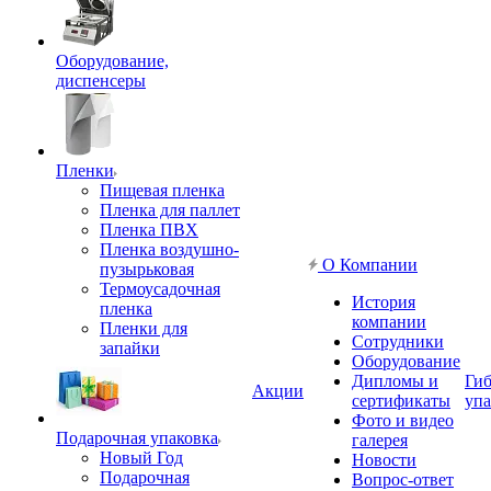
Оборудование,
диспенсеры
Пленки
Пищевая пленка
Пленка для паллет
Пленка ПВХ
Пленка воздушно-
О Компании
пузырьковая
Термоусадочная
История
пленка
компании
Пленки для
Сотрудники
запайки
Оборудование
Дипломы и
Гиб
Акции
сертификаты
упа
Фото и видео
Подарочная упаковка
галерея
Новый Год
Новости
Подарочная
Вопрос-ответ