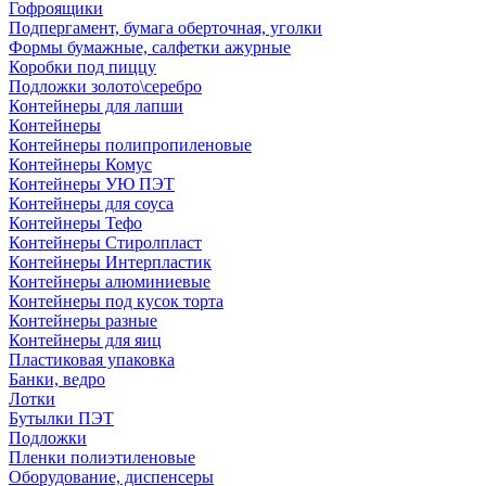
Гофроящики
Подпергамент, бумага оберточная, уголки
Формы бумажные, салфетки ажурные
Коробки под пиццу
Подложки золото\серебро
Контейнеры для лапши
Контейнеры
Контейнеры полипропиленовые
Контейнеры Комус
Контейнеры УЮ ПЭТ
Контейнеры для соуса
Контейнеры Тефо
Контейнеры Стиролпласт
Контейнеры Интерпластик
Контейнеры алюминиевые
Контейнеры под кусок торта
Контейнеры разные
Контейнеры для яиц
Пластиковая упаковка
Банки, ведро
Лотки
Бутылки ПЭТ
Подложки
Пленки полиэтиленовые
Оборудование, диспенсеры