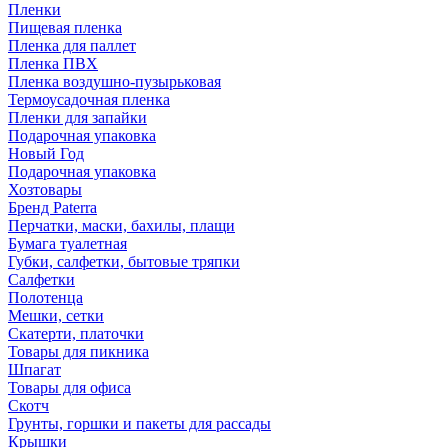
Пленки
Пищевая пленка
Пленка для паллет
Пленка ПВХ
Пленка воздушно-пузырьковая
Термоусадочная пленка
Пленки для запайки
Подарочная упаковка
Новый Год
Подарочная упаковка
Хозтовары
Бренд Paterra
Перчатки, маски, бахилы, плащи
Бумага туалетная
Губки, салфетки, бытовые тряпки
Салфетки
Полотенца
Мешки, сетки
Скатерти, платочки
Товары для пикника
Шпагат
Товары для офиса
Скотч
Грунты, горшки и пакеты для рассады
Крышки