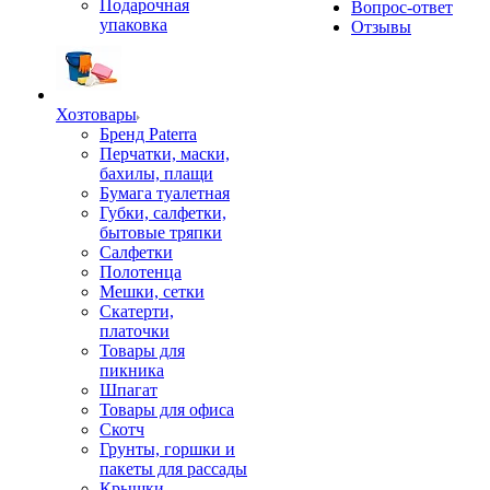
Подарочная
Вопрос-ответ
упаковка
Отзывы
Хозтовары
Бренд Paterra
Перчатки, маски,
бахилы, плащи
Бумага туалетная
Губки, салфетки,
бытовые тряпки
Салфетки
Полотенца
Мешки, сетки
Скатерти,
платочки
Товары для
пикника
Шпагат
Товары для офиса
Скотч
Грунты, горшки и
пакеты для рассады
Крышки