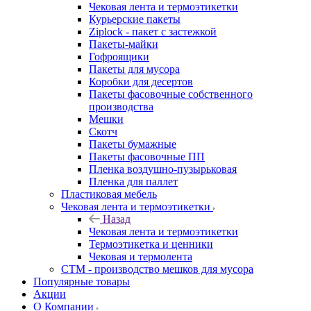
Чековая лента и термоэтикетки
Курьерские пакеты
Ziplock - пакет с застежкой
Пакеты-майки
Гофроящики
Пакеты для мусора
Коробки для десертов
Пакеты фасовочные собственного
производства
Мешки
Скотч
Пакеты бумажные
Пакеты фасовочные ПП
Пленка воздушно-пузырьковая
Пленка для паллет
Пластиковая мебель
Чековая лента и термоэтикетки
Назад
Чековая лента и термоэтикетки
Термоэтикетка и ценники
Чековая и термолента
СТМ - производство мешков для мусора
Популярные товары
Акции
О Компании