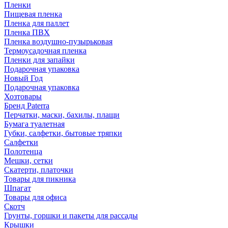
Пленки
Пищевая пленка
Пленка для паллет
Пленка ПВХ
Пленка воздушно-пузырьковая
Термоусадочная пленка
Пленки для запайки
Подарочная упаковка
Новый Год
Подарочная упаковка
Хозтовары
Бренд Paterra
Перчатки, маски, бахилы, плащи
Бумага туалетная
Губки, салфетки, бытовые тряпки
Салфетки
Полотенца
Мешки, сетки
Скатерти, платочки
Товары для пикника
Шпагат
Товары для офиса
Скотч
Грунты, горшки и пакеты для рассады
Крышки