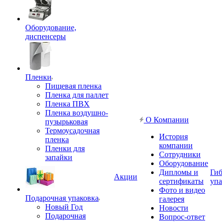
Оборудование,
диспенсеры
Пленки
Пищевая пленка
Пленка для паллет
Пленка ПВХ
Пленка воздушно-
О Компании
пузырьковая
Термоусадочная
История
пленка
компании
Пленки для
Сотрудники
запайки
Оборудование
Дипломы и
Гиб
Акции
сертификаты
упа
Фото и видео
Подарочная упаковка
галерея
Новый Год
Новости
Подарочная
Вопрос-ответ