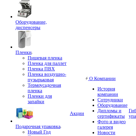
Оборудование,
диспенсеры
Пленки
Пищевая пленка
Пленка для паллет
Пленка ПВХ
Пленка воздушно-
О Компании
пузырьковая
Термоусадочная
История
пленка
компании
Пленки для
Сотрудники
запайки
Оборудование
Дипломы и
Гиб
Акции
сертификаты
упа
Фото и видео
Подарочная упаковка
галерея
Новый Год
Новости