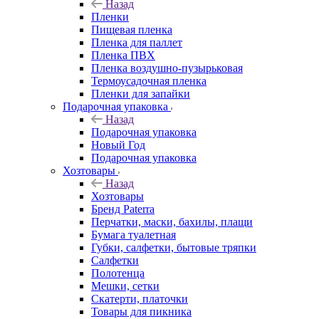
Назад
Пленки
Пищевая пленка
Пленка для паллет
Пленка ПВХ
Пленка воздушно-пузырьковая
Термоусадочная пленка
Пленки для запайки
Подарочная упаковка
Назад
Подарочная упаковка
Новый Год
Подарочная упаковка
Хозтовары
Назад
Хозтовары
Бренд Paterra
Перчатки, маски, бахилы, плащи
Бумага туалетная
Губки, салфетки, бытовые тряпки
Салфетки
Полотенца
Мешки, сетки
Скатерти, платочки
Товары для пикника