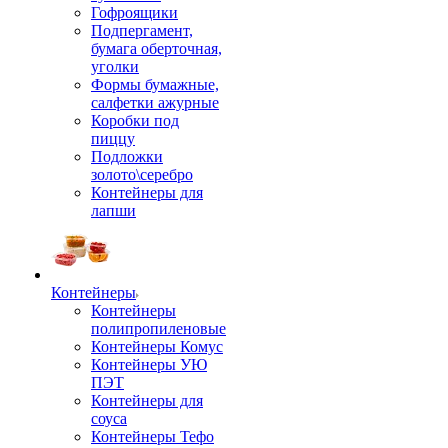
Гофроящики
Подпергамент,
бумага оберточная,
уголки
Формы бумажные,
салфетки ажурные
Коробки под
пиццу
Подложки
золото\серебро
Контейнеры для
лапши
Контейнеры
Контейнеры
полипропиленовые
Контейнеры Комус
Контейнеры УЮ
ПЭТ
Контейнеры для
соуса
Контейнеры Тефо