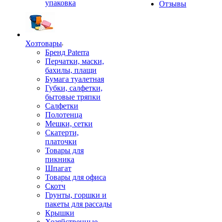
упаковка
Отзывы
Хозтовары
Бренд Paterra
Перчатки, маски,
бахилы, плащи
Бумага туалетная
Губки, салфетки,
бытовые тряпки
Салфетки
Полотенца
Мешки, сетки
Скатерти,
платочки
Товары для
пикника
Шпагат
Товары для офиса
Скотч
Грунты, горшки и
пакеты для рассады
Крышки
Хозяйственные