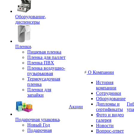
Оборудование,
диспенсеры
Пленки
Пищевая пленка
Пленка для паллет
Пленка ПВХ
Пленка воздушно-
О Компании
пузырьковая
Термоусадочная
История
пленка
компании
Пленки для
Сотрудники
запайки
Оборудование
Дипломы и
Гиб
Акции
сертификаты
упа
Фото и видео
Подарочная упаковка
галерея
Новый Год
Новости
Подарочная
Вопрос-ответ