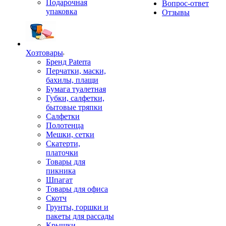
Подарочная
Вопрос-ответ
упаковка
Отзывы
Хозтовары
Бренд Paterra
Перчатки, маски,
бахилы, плащи
Бумага туалетная
Губки, салфетки,
бытовые тряпки
Салфетки
Полотенца
Мешки, сетки
Скатерти,
платочки
Товары для
пикника
Шпагат
Товары для офиса
Скотч
Грунты, горшки и
пакеты для рассады
Крышки