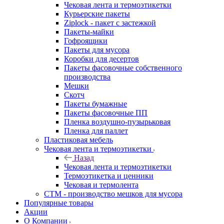
Чековая лента и термоэтикетки
Курьерские пакеты
Ziplock - пакет с застежкой
Пакеты-майки
Гофроящики
Пакеты для мусора
Коробки для десертов
Пакеты фасовочные собственного
производства
Мешки
Скотч
Пакеты бумажные
Пакеты фасовочные ПП
Пленка воздушно-пузырьковая
Пленка для паллет
Пластиковая мебель
Чековая лента и термоэтикетки
Назад
Чековая лента и термоэтикетки
Термоэтикетка и ценники
Чековая и термолента
СТМ - производство мешков для мусора
Популярные товары
Акции
О Компании