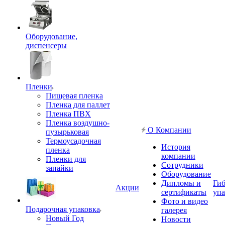
Оборудование,
диспенсеры
Пленки
Пищевая пленка
Пленка для паллет
Пленка ПВХ
Пленка воздушно-
О Компании
пузырьковая
Термоусадочная
История
пленка
компании
Пленки для
Сотрудники
запайки
Оборудование
Дипломы и
Гиб
Акции
сертификаты
упа
Фото и видео
Подарочная упаковка
галерея
Новый Год
Новости