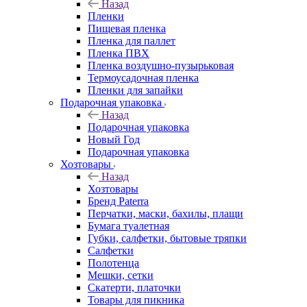
Назад
Пленки
Пищевая пленка
Пленка для паллет
Пленка ПВХ
Пленка воздушно-пузырьковая
Термоусадочная пленка
Пленки для запайки
Подарочная упаковка
Назад
Подарочная упаковка
Новый Год
Подарочная упаковка
Хозтовары
Назад
Хозтовары
Бренд Paterra
Перчатки, маски, бахилы, плащи
Бумага туалетная
Губки, салфетки, бытовые тряпки
Салфетки
Полотенца
Мешки, сетки
Скатерти, платочки
Товары для пикника