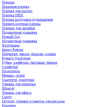
Пленки
Пищевая пленка
Пленка для паллет
Пленка ПВХ
Пленка воздушно-пузырьковая
Термоусадочная пленка
Пленки для запайки
Подарочная упаковка
Новый Год
Подарочная упаковка
Хозтовары
Бренд Paterra
Перчатки, маски, бахилы, плащи
Бумага туалетная
Губки, салфетки, бытовые тряпки
Салфетки
Полотенца
Мешки, сетки
Скатерти, платочки
Товары для пикника
Шпагат
Товары для офиса
Скотч
Грунты, горшки и пакеты для рассады
Крышки