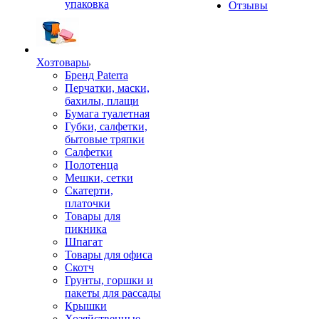
упаковка
Отзывы
Хозтовары
Бренд Paterra
Перчатки, маски,
бахилы, плащи
Бумага туалетная
Губки, салфетки,
бытовые тряпки
Салфетки
Полотенца
Мешки, сетки
Скатерти,
платочки
Товары для
пикника
Шпагат
Товары для офиса
Скотч
Грунты, горшки и
пакеты для рассады
Крышки
Хозяйственные