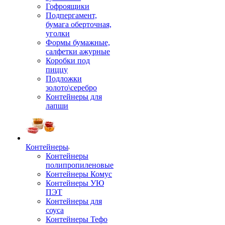
Гофроящики
Подпергамент,
бумага оберточная,
уголки
Формы бумажные,
салфетки ажурные
Коробки под
пиццу
Подложки
золото\серебро
Контейнеры для
лапши
Контейнеры
Контейнеры
полипропиленовые
Контейнеры Комус
Контейнеры УЮ
ПЭТ
Контейнеры для
соуса
Контейнеры Тефо