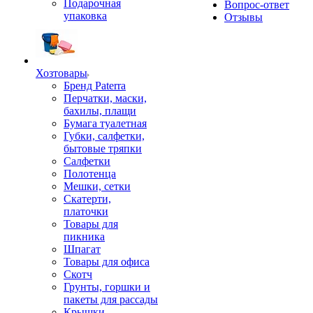
Подарочная
Вопрос-ответ
упаковка
Отзывы
Хозтовары
Бренд Paterra
Перчатки, маски,
бахилы, плащи
Бумага туалетная
Губки, салфетки,
бытовые тряпки
Салфетки
Полотенца
Мешки, сетки
Скатерти,
платочки
Товары для
пикника
Шпагат
Товары для офиса
Скотч
Грунты, горшки и
пакеты для рассады
Крышки