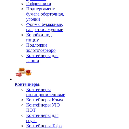
Гофроящики
Подпергамент,
бумага оберточная,
уголки
Формы бумажные,
салфетки ажурные
Коробки под
пиццу
Подложки
золото\серебро
Контейнеры для
лапши
Контейнеры
Контейнеры
полипропиленовые
Контейнеры Комус
Контейнеры УЮ
ПЭТ
Контейнеры для
соуса
Контейнеры Тефо