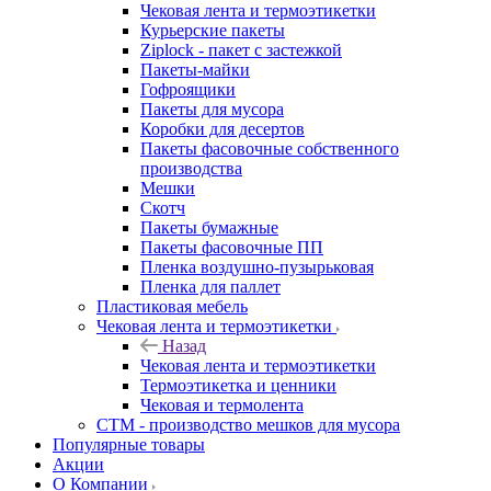
Чековая лента и термоэтикетки
Курьерские пакеты
Ziplock - пакет с застежкой
Пакеты-майки
Гофроящики
Пакеты для мусора
Коробки для десертов
Пакеты фасовочные собственного
производства
Мешки
Скотч
Пакеты бумажные
Пакеты фасовочные ПП
Пленка воздушно-пузырьковая
Пленка для паллет
Пластиковая мебель
Чековая лента и термоэтикетки
Назад
Чековая лента и термоэтикетки
Термоэтикетка и ценники
Чековая и термолента
СТМ - производство мешков для мусора
Популярные товары
Акции
О Компании