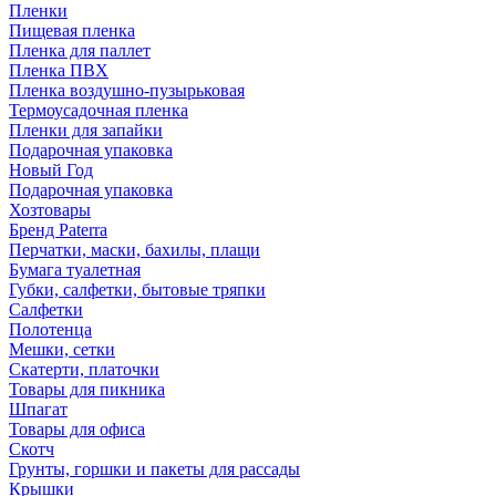
Пленки
Пищевая пленка
Пленка для паллет
Пленка ПВХ
Пленка воздушно-пузырьковая
Термоусадочная пленка
Пленки для запайки
Подарочная упаковка
Новый Год
Подарочная упаковка
Хозтовары
Бренд Paterra
Перчатки, маски, бахилы, плащи
Бумага туалетная
Губки, салфетки, бытовые тряпки
Салфетки
Полотенца
Мешки, сетки
Скатерти, платочки
Товары для пикника
Шпагат
Товары для офиса
Скотч
Грунты, горшки и пакеты для рассады
Крышки