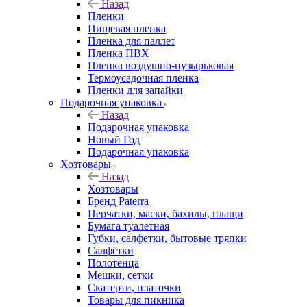
Назад
Пленки
Пищевая пленка
Пленка для паллет
Пленка ПВХ
Пленка воздушно-пузырьковая
Термоусадочная пленка
Пленки для запайки
Подарочная упаковка
Назад
Подарочная упаковка
Новый Год
Подарочная упаковка
Хозтовары
Назад
Хозтовары
Бренд Paterra
Перчатки, маски, бахилы, плащи
Бумага туалетная
Губки, салфетки, бытовые тряпки
Салфетки
Полотенца
Мешки, сетки
Скатерти, платочки
Товары для пикника