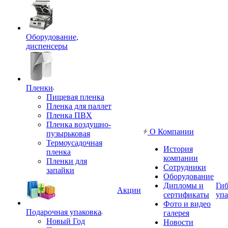
Оборудование,
диспенсеры
Пленки
Пищевая пленка
Пленка для паллет
Пленка ПВХ
Пленка воздушно-
О Компании
пузырьковая
Термоусадочная
История
пленка
компании
Пленки для
Сотрудники
запайки
Оборудование
Дипломы и
Гиб
Акции
сертификаты
упа
Фото и видео
Подарочная упаковка
галерея
Новый Год
Новости