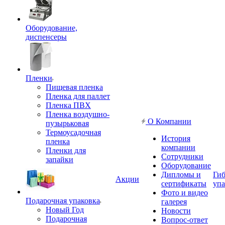
Оборудование,
диспенсеры
Пленки
Пищевая пленка
Пленка для паллет
Пленка ПВХ
Пленка воздушно-
О Компании
пузырьковая
Термоусадочная
История
пленка
компании
Пленки для
Сотрудники
запайки
Оборудование
Дипломы и
Гиб
Акции
сертификаты
упа
Фото и видео
Подарочная упаковка
галерея
Новый Год
Новости
Подарочная
Вопрос-ответ