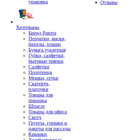
упаковка
Отзывы
Хозтовары
Бренд Paterra
Перчатки, маски,
бахилы, плащи
Бумага туалетная
Губки, салфетки,
бытовые тряпки
Салфетки
Полотенца
Мешки, сетки
Скатерти,
платочки
Товары для
пикника
Шпагат
Товары для офиса
Скотч
Грунты, горшки и
пакеты для рассады
Крышки
Хозяйственные