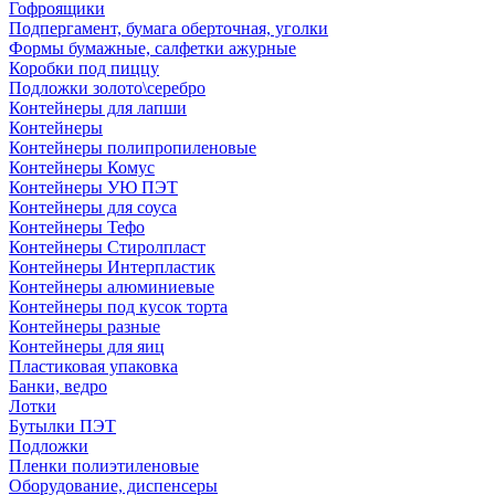
Гофроящики
Подпергамент, бумага оберточная, уголки
Формы бумажные, салфетки ажурные
Коробки под пиццу
Подложки золото\серебро
Контейнеры для лапши
Контейнеры
Контейнеры полипропиленовые
Контейнеры Комус
Контейнеры УЮ ПЭТ
Контейнеры для соуса
Контейнеры Тефо
Контейнеры Стиролпласт
Контейнеры Интерпластик
Контейнеры алюминиевые
Контейнеры под кусок торта
Контейнеры разные
Контейнеры для яиц
Пластиковая упаковка
Банки, ведро
Лотки
Бутылки ПЭТ
Подложки
Пленки полиэтиленовые
Оборудование, диспенсеры