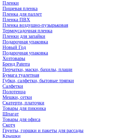
Пленки
Пищевая пленка
Пленка для паллет
Пленка ПВХ
Пленка воздушно-пузырьковая
Термоусадочная пленка
Пленки для запайки
Подарочная упаковка
Новый Год
Подарочная упаковка
Хозтовары
Бренд Paterra
Перчатки, маски, бахилы, плащи
Бумага туалетная
Губки, салфетки, бытовые тряпки
Салфетки
Полотенца
Мешки, сетки
Скатерти, платочки
Товары для пикника
Шпагат
Товары для офиса
Скотч
Грунты, горшки и пакеты для рассады
Крышки