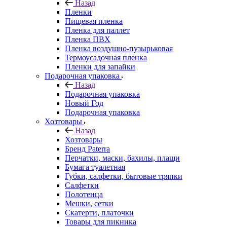
Назад
Пленки
Пищевая пленка
Пленка для паллет
Пленка ПВХ
Пленка воздушно-пузырьковая
Термоусадочная пленка
Пленки для запайки
Подарочная упаковка
Назад
Подарочная упаковка
Новый Год
Подарочная упаковка
Хозтовары
Назад
Хозтовары
Бренд Paterra
Перчатки, маски, бахилы, плащи
Бумага туалетная
Губки, салфетки, бытовые тряпки
Салфетки
Полотенца
Мешки, сетки
Скатерти, платочки
Товары для пикника