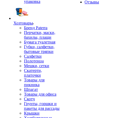
упаковка
Отзывы
Хозтовары
Бренд Paterra
Перчатки, маски,
бахилы, плащи
Бумага туалетная
Губки, салфетки,
бытовые тряпки
Салфетки
Полотенца
Мешки, сетки
Скатерти,
платочки
Товары для
пикника
Шпагат
Товары для офиса
Скотч
Грунты, горшки и
пакеты для рассады
Крышки
Хозяйственные