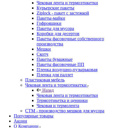
Чековая лента и термоэтикетки
Курьерские пакеты
Ziplock - пакет с застежкой
Пакеты-майки
Гофроящики
Пакеты для мусора
Коробки для десертов
Пакеты фасовочные собственного
производства
Мешки
Скотч
Пакеты бумажные
Пакеты фасовочные ПП
Пленка воздушно-пузырьковая
Пленка для паллет
Пластиковая мебель
Чековая лента и термоэтикетки
Назад
Чековая лента и термоэтикетки
Термоэтикетка и ценники
Чековая и термолента
СТМ - производство мешков для мусора
Популярные товары
Акции
О Компании