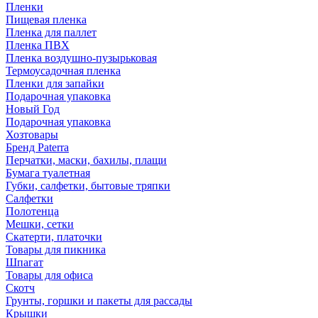
Пленки
Пищевая пленка
Пленка для паллет
Пленка ПВХ
Пленка воздушно-пузырьковая
Термоусадочная пленка
Пленки для запайки
Подарочная упаковка
Новый Год
Подарочная упаковка
Хозтовары
Бренд Paterra
Перчатки, маски, бахилы, плащи
Бумага туалетная
Губки, салфетки, бытовые тряпки
Салфетки
Полотенца
Мешки, сетки
Скатерти, платочки
Товары для пикника
Шпагат
Товары для офиса
Скотч
Грунты, горшки и пакеты для рассады
Крышки