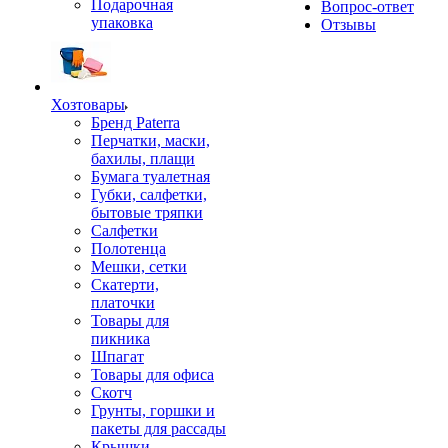
Подарочная
Вопрос-ответ
упаковка
Отзывы
Хозтовары
Бренд Paterra
Перчатки, маски,
бахилы, плащи
Бумага туалетная
Губки, салфетки,
бытовые тряпки
Салфетки
Полотенца
Мешки, сетки
Скатерти,
платочки
Товары для
пикника
Шпагат
Товары для офиса
Скотч
Грунты, горшки и
пакеты для рассады
Крышки