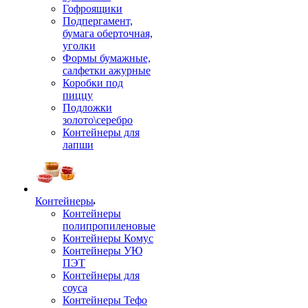
Гофроящики
Подпергамент,
бумага оберточная,
уголки
Формы бумажные,
салфетки ажурные
Коробки под
пиццу
Подложки
золото\серебро
Контейнеры для
лапши
Контейнеры
Контейнеры
полипропиленовые
Контейнеры Комус
Контейнеры УЮ
ПЭТ
Контейнеры для
соуса
Контейнеры Тефо