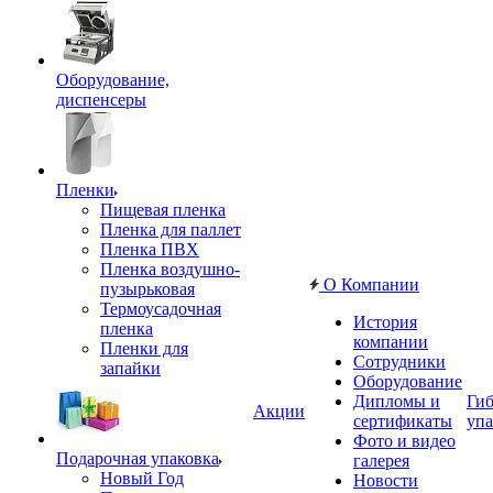
Оборудование,
диспенсеры
Пленки
Пищевая пленка
Пленка для паллет
Пленка ПВХ
Пленка воздушно-
О Компании
пузырьковая
Термоусадочная
История
пленка
компании
Пленки для
Сотрудники
запайки
Оборудование
Дипломы и
Гиб
Акции
сертификаты
упа
Фото и видео
Подарочная упаковка
галерея
Новый Год
Новости