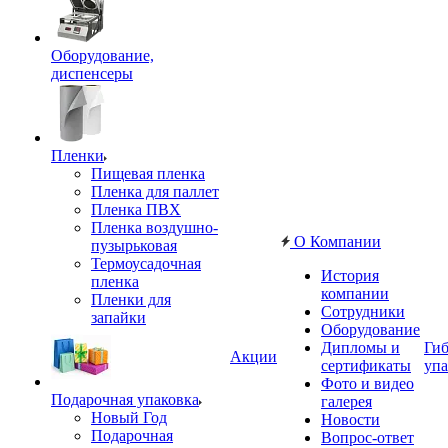
Оборудование,
диспенсеры
Пленки
Пищевая пленка
Пленка для паллет
Пленка ПВХ
Пленка воздушно-
О Компании
пузырьковая
Термоусадочная
История
пленка
компании
Пленки для
Сотрудники
запайки
Оборудование
Дипломы и
Гиб
Акции
сертификаты
упа
Фото и видео
Подарочная упаковка
галерея
Новый Год
Новости
Подарочная
Вопрос-ответ