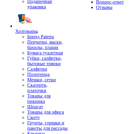
Подарочная
Вопрос-ответ
упаковка
Отзывы
Хозтовары
Бренд Paterra
Перчатки, маски,
бахилы, плащи
Бумага туалетная
Губки, салфетки,
бытовые тряпки
Салфетки
Полотенца
Мешки, сетки
Скатерти,
платочки
Товары для
пикника
Шпагат
Товары для офиса
Скотч
Грунты, горшки и
пакеты для рассады
Крышки