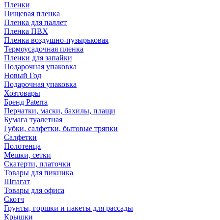
Пленки
Пищевая пленка
Пленка для паллет
Пленка ПВХ
Пленка воздушно-пузырьковая
Термоусадочная пленка
Пленки для запайки
Подарочная упаковка
Новый Год
Подарочная упаковка
Хозтовары
Бренд Paterra
Перчатки, маски, бахилы, плащи
Бумага туалетная
Губки, салфетки, бытовые тряпки
Салфетки
Полотенца
Мешки, сетки
Скатерти, платочки
Товары для пикника
Шпагат
Товары для офиса
Скотч
Грунты, горшки и пакеты для рассады
Крышки