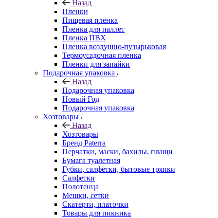
Назад
Пленки
Пищевая пленка
Пленка для паллет
Пленка ПВХ
Пленка воздушно-пузырьковая
Термоусадочная пленка
Пленки для запайки
Подарочная упаковка
Назад
Подарочная упаковка
Новый Год
Подарочная упаковка
Хозтовары
Назад
Хозтовары
Бренд Paterra
Перчатки, маски, бахилы, плащи
Бумага туалетная
Губки, салфетки, бытовые тряпки
Салфетки
Полотенца
Мешки, сетки
Скатерти, платочки
Товары для пикника