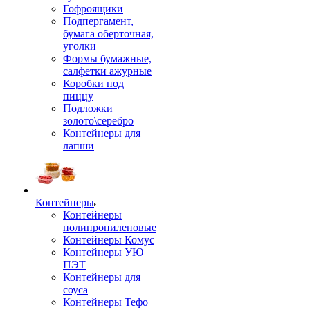
Гофроящики
Подпергамент,
бумага оберточная,
уголки
Формы бумажные,
салфетки ажурные
Коробки под
пиццу
Подложки
золото\серебро
Контейнеры для
лапши
Контейнеры
Контейнеры
полипропиленовые
Контейнеры Комус
Контейнеры УЮ
ПЭТ
Контейнеры для
соуса
Контейнеры Тефо