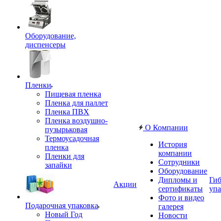
Оборудование,
диспенсеры
Пленки
Пищевая пленка
Пленка для паллет
Пленка ПВХ
Пленка воздушно-
О Компании
пузырьковая
Термоусадочная
История
пленка
компании
Пленки для
Сотрудники
запайки
Оборудование
Дипломы и
Гиб
Акции
сертификаты
упа
Фото и видео
Подарочная упаковка
галерея
Новый Год
Новости