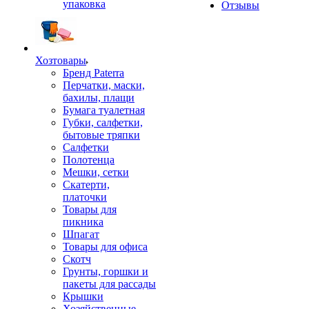
упаковка
Отзывы
Хозтовары
Бренд Paterra
Перчатки, маски,
бахилы, плащи
Бумага туалетная
Губки, салфетки,
бытовые тряпки
Салфетки
Полотенца
Мешки, сетки
Скатерти,
платочки
Товары для
пикника
Шпагат
Товары для офиса
Скотч
Грунты, горшки и
пакеты для рассады
Крышки
Хозяйственные