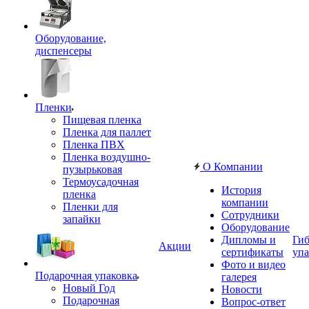
Оборудование,
диспенсеры
Пленки
Пищевая пленка
Пленка для паллет
Пленка ПВХ
Пленка воздушно-
О Компании
пузырьковая
Термоусадочная
История
пленка
компании
Пленки для
Сотрудники
запайки
Оборудование
Дипломы и
Гиб
Акции
сертификаты
упа
Фото и видео
Подарочная упаковка
галерея
Новый Год
Новости
Подарочная
Вопрос-ответ