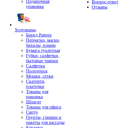
Подарочная
Вопрос-ответ
упаковка
Отзывы
Хозтовары
Бренд Paterra
Перчатки, маски,
бахилы, плащи
Бумага туалетная
Губки, салфетки,
бытовые тряпки
Салфетки
Полотенца
Мешки, сетки
Скатерти,
платочки
Товары для
пикника
Шпагат
Товары для офиса
Скотч
Грунты, горшки и
пакеты для рассады
Крышки