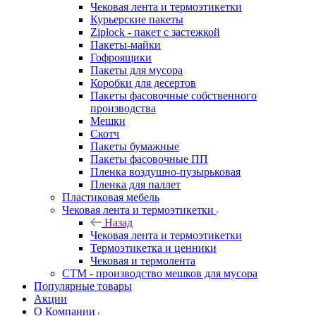
Чековая лента и термоэтикетки
Курьерские пакеты
Ziplock - пакет с застежкой
Пакеты-майки
Гофроящики
Пакеты для мусора
Коробки для десертов
Пакеты фасовочные собственного
производства
Мешки
Скотч
Пакеты бумажные
Пакеты фасовочные ПП
Пленка воздушно-пузырьковая
Пленка для паллет
Пластиковая мебель
Чековая лента и термоэтикетки
Назад
Чековая лента и термоэтикетки
Термоэтикетка и ценники
Чековая и термолента
СТМ - производство мешков для мусора
Популярные товары
Акции
О Компании