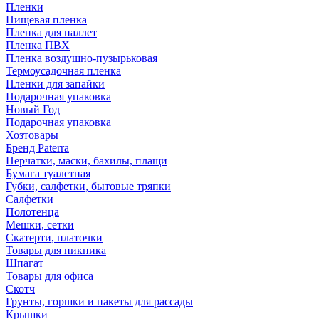
Пленки
Пищевая пленка
Пленка для паллет
Пленка ПВХ
Пленка воздушно-пузырьковая
Термоусадочная пленка
Пленки для запайки
Подарочная упаковка
Новый Год
Подарочная упаковка
Хозтовары
Бренд Paterra
Перчатки, маски, бахилы, плащи
Бумага туалетная
Губки, салфетки, бытовые тряпки
Салфетки
Полотенца
Мешки, сетки
Скатерти, платочки
Товары для пикника
Шпагат
Товары для офиса
Скотч
Грунты, горшки и пакеты для рассады
Крышки