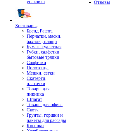
упаковка
Отзывы
Хозтовары
Бренд Paterra
Перчатки, маски,
бахилы, плащи
Бумага туалетная
Губки, салфетки,
бытовые тряпки
Салфетки
Полотенца
Мешки, сетки
Скатерти,
платочки
Товары для
пикника
Шпагат
Товары для офиса
Скотч
Грунты, горшки и
пакеты для рассады
Крышки
Хозяйственные