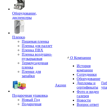
Оборудование,
диспенсеры
Пленки
Пищевая пленка
Пленка для паллет
Пленка ПВХ
Пленка воздушно-
О Компании
пузырьковая
Термоусадочная
История
пленка
компании
Пленки для
Сотрудники
запайки
Оборудование
Дипломы и
Гиб
Акции
сертификаты
упа
Фото и видео
Подарочная упаковка
галерея
Новый Год
Новости
Подарочная
Вопрос-ответ