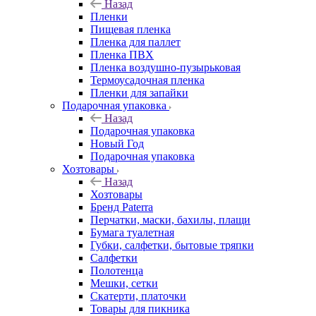
Назад
Пленки
Пищевая пленка
Пленка для паллет
Пленка ПВХ
Пленка воздушно-пузырьковая
Термоусадочная пленка
Пленки для запайки
Подарочная упаковка
Назад
Подарочная упаковка
Новый Год
Подарочная упаковка
Хозтовары
Назад
Хозтовары
Бренд Paterra
Перчатки, маски, бахилы, плащи
Бумага туалетная
Губки, салфетки, бытовые тряпки
Салфетки
Полотенца
Мешки, сетки
Скатерти, платочки
Товары для пикника