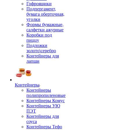
Гофроящики
Подпергамент,
бумага оберточная,
уголки
Формы бумажные,
салфетки ажурные
Коробки под
пиццу
Подложки
золото\серебро
Контейнеры для
лапши
Контейнеры
Контейнеры
полипропиленовые
Контейнеры Комус
Контейнеры УЮ
ПЭТ
Контейнеры для
соуса
Контейнеры Тефо