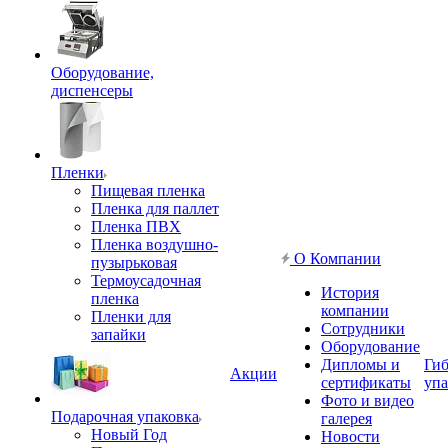
Оборудование,
диспенсеры
Пленки
Пищевая пленка
Пленка для паллет
Пленка ПВХ
Пленка воздушно-
О Компании
пузырьковая
Термоусадочная
История
пленка
компании
Пленки для
Сотрудники
запайки
Оборудование
Дипломы и
Гиб
Акции
сертификаты
упа
Фото и видео
Подарочная упаковка
галерея
Новый Год
Новости